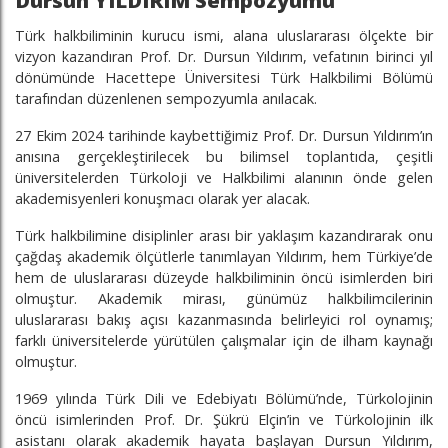
Dursun YILDIRIM Sempozyumu
Türk halkbiliminin kurucu ismi, alana uluslararası ölçekte bir
vizyon kazandıran Prof. Dr. Dursun Yıldırım, vefatının birinci yıl
dönümünde Hacettepe Üniversitesi Türk Halkbilimi Bölümü
tarafından düzenlenen sempozyumla anılacak.
27 Ekim 2024 tarihinde kaybettiğimiz Prof. Dr. Dursun Yıldırım’ın
anısına gerçekleştirilecek bu bilimsel toplantıda, çeşitli
üniversitelerden Türkoloji ve Halkbilimi alanının önde gelen
akademisyenleri konuşmacı olarak yer alacak.
Türk halkbilimine disiplinler arası bir yaklaşım kazandırarak onu
çağdaş akademik ölçütlerle tanımlayan Yıldırım, hem Türkiye’de
hem de uluslararası düzeyde halkbiliminin öncü isimlerden biri
olmuştur. Akademik mirası, günümüz halkbilimcilerinin
uluslararası bakış açısı kazanmasında belirleyici rol oynamış;
farklı üniversitelerde yürütülen çalışmalar için de ilham kaynağı
olmuştur.
1969 yılında Türk Dili ve Edebiyatı Bölümü’nde, Türkolojinin
öncü isimlerinden Prof. Dr. Şükrü Elçin’in ve Türkolojinin ilk
asistanı olarak akademik hayata başlayan Dursun Yıldırım,